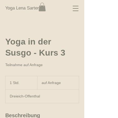
Yoga Lena Sarter
Yoga in der
Susgo - Kurs 3
Teilnahme auf Anfrage
auf
Anfrage
1 Std.
1
auf Anfrage
S
t
Dreieich-Offenthal
d
Beschreibung